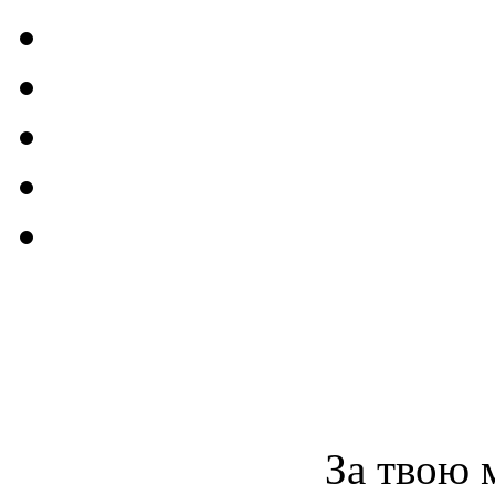
За твою 