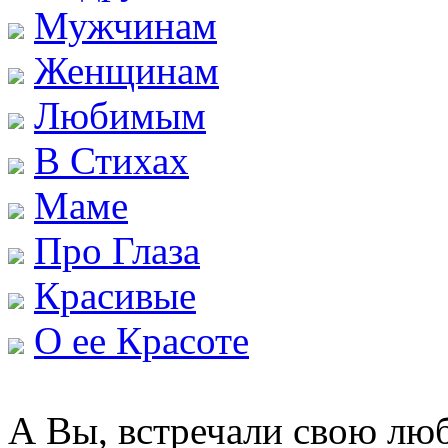
Мужчинам
Женщинам
Любимым
В Стихах
Маме
Про Глаза
Красивые
О ее Красоте
А Вы, встречали свою лю