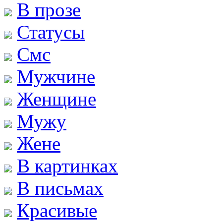
В прозе
Статусы
Смс
Мужчине
Женщине
Мужу
Жене
В картинках
В письмах
Красивые