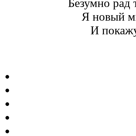
Безумно рад 
Я новый м
И покажу