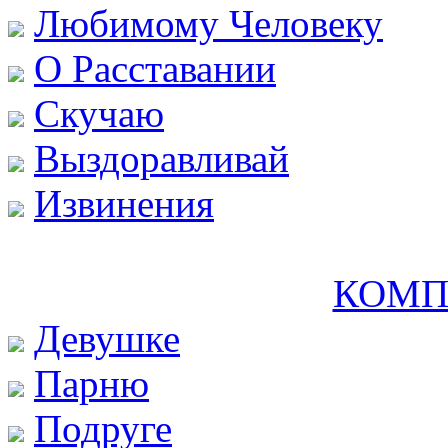
Любимому Человеку
О Расставании
Скучаю
Выздоравливай
Извинения
КОМП
Девушке
Парню
Подруге