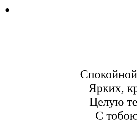
Спокойной
Ярких, к
Целую те
С тобою