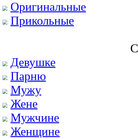
Оригинальные
Прикольные
Девушке
Парню
Мужу
Жене
Мужчине
Женщине